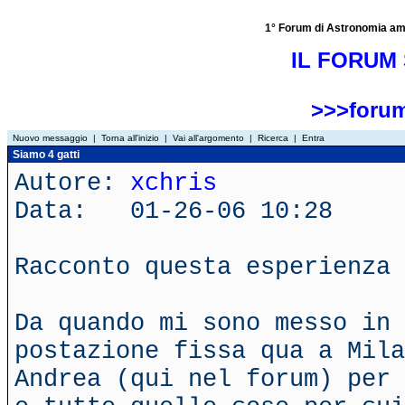
1° Forum di Astronomia amator
IL FORUM 
>>>forum
Nuovo messaggio
|
Torna all'inizio
|
Vai all'argomento
|
Ricerca
|
Entra
Siamo 4 gatti
Autore:
xchris
Data: 01-26-06 10:28
Racconto questa esperienza 
Da quando mi sono messo in 
postazione fissa qua a Mila
Andrea (qui nel forum) per 