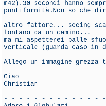
m42).30 secondi hanno sempr
puntiformità.Non so che dir
altro fattore... seeing sca
lontano da un camino...
ma mi aspetterei palle sfu
verticale (guarda caso in d
Allego un immagine grezza 
Ciao
Christian
- - - - - - - - - - - - - -
Adoro i Globulari